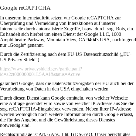
Google reCAPTCHA
In unserem Internetauftritt setzen wir Google reCAPTCHA zur
Überprüfung und Vermeidung von Interaktionen auf unserer
Internetseite durch automatisierte Zugriffe, bspw. durch sog. Bots, ein.
Es handelt sich hierbei um einen Dienst der Google LLC, 1600
Amphitheatre Parkway, Mountain View, CA 94043 USA, nachfolgend
nur „Google“ genannt.
Durch die Zertifizierung nach dem EU-US-Datenschutzschild („EU-
US Privacy Shield“)
https://www.privacyshield.gov/participant?
id=a2zt000000001L5AAI&status=Active
garantiert Google, dass die Datenschutzvorgaben der EU auch bei der
Verarbeitung von Daten in den USA eingehalten werden.
Durch diesen Dienst kann Google ermitteln, von welcher Webseite
eine Anfrage gesendet wird sowie von welcher IP-Adresse aus Sie die
sog. reCAPTCHA-Eingabebox verwenden. Neben Ihrer IP-Adresse
werden womöglich noch weitere Informationen durch Google erfasst,
die für das Angebot und die Gewährleistung dieses Dienstes
notwendig sind.
Rechtsgrundlage ist Art. 6 Abs. 1 lit. f) DSGVO. Unser berechtigtes